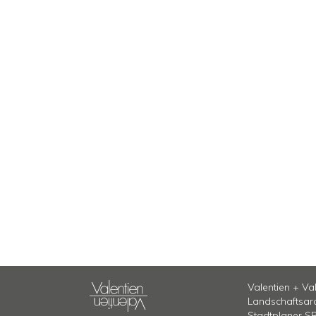
Valentien + Va
Landschaftsarc
Stadtplaner S