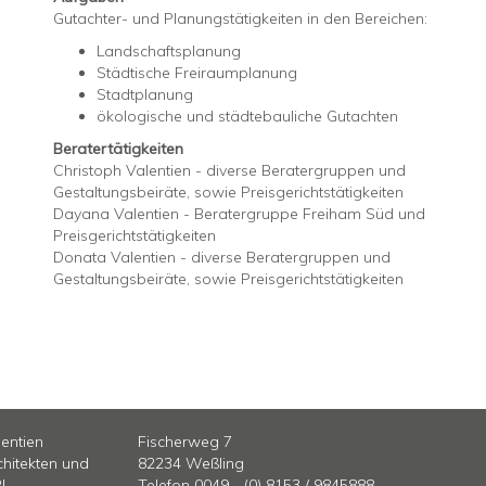
Gutachter- und Planungstätigkeiten in den Bereichen:
Landschaftsplanung
Städtische Freiraumplanung
Stadtplanung
ökologische und städtebauliche Gutachten
Beratertätigkeiten
Christoph Valentien - diverse Beratergruppen und
Gestaltungsbeiräte, sowie Preisgerichtstätigkeiten
Dayana Valentien - Beratergruppe Freiham Süd und
Preisgerichtstätigkeiten
Donata Valentien - diverse Beratergruppen und
Gestaltungsbeiräte, sowie Preisgerichtstätigkeiten
lentien
Fischerweg 7
hitekten und
82234 Weßling
RL
Telefon 0049 - (0) 8153 / 9845888